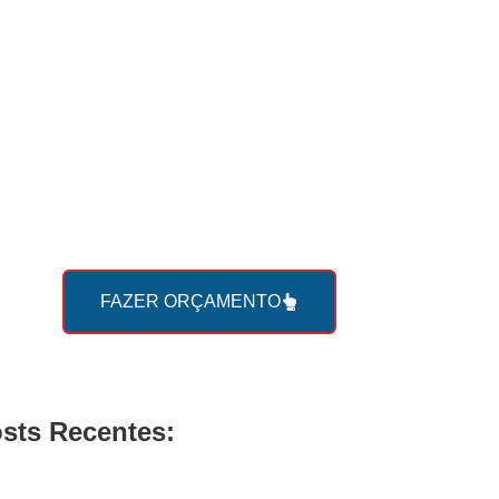
Faça seu
orçamento online
com a Roda Viva agora
mesmo!
FAZER ORÇAMENTO
sts Recentes: