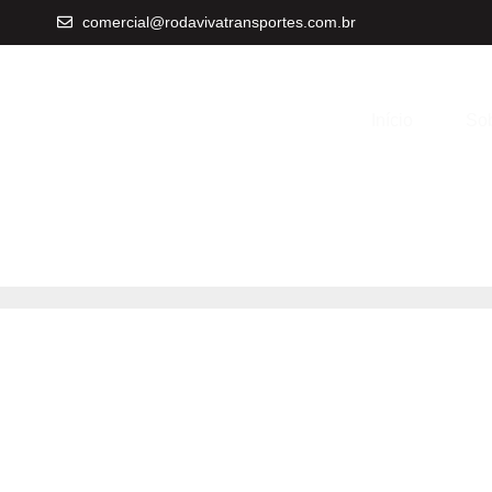
comercial@rodavivatransportes.com.br
Início
Sob