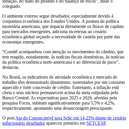
inflação, do hiato do produto e do balanço de riscos”, disse o
colegiado.
O ambiente externo segue desafiador, especialmente devido à
conjuntura econômica dos Estados Unidos. A postura da política
monetária americana, que impacta diretamente os fluxos de capitais
para mercados emergentes, adiciona incertezas ao cenário
econômico global orçando a necessidade de cautela por parte das
economias emergentes.
“Comitê acompanhou com atenção os movimentos do câmbio, que
tem reagido, notadamente, às notícias fiscais domésticas, às notícias
da política econômica norte-americana e ao diferencial de juros”,
destacou.
No Brasil, os indicadores de atividade econômica e mercado de
trabalho têm demonstrado dinamismo, sustentados por um consumo
aquecido e forte concessão de crédito. Entretanto, a inflação está
cheia e seus núcleos permanecem acima da meta estipulada pelo
Banco Central. As expectativas para 2025 e 2026, aferidas pela
pesquisa Focus, subiram significativamente para 5,5% e 4,2%,
respectivamente, apontando uma desancoragem preocupante.
O post
Ata do Copom prevê taxa Selic em 14,25% diante de cenário
inflacionário desafiador
apareceu primeiro em
SETCESP
.