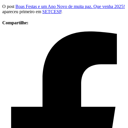
O post
Boas Festas e um Ano Novo de muita paz. Que venha 2025!
apareceu primeiro em
SETCESP
.
Compartilhe: