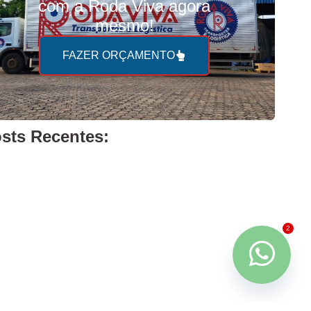
com a Roda Viva agora
mesmo!
FAZER ORÇAMENTO
sts Recentes:
2