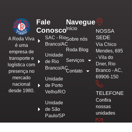
Fale
Navegue
Início
Conosco
NOSSA
SEDE
SAC - Rio
A Roda Viva
Sobre nós
Branco/AC
Via Chico
é uma
Roda Blog
Mendes, 695
empresa de
Unidade
- Vila do
transporte e
Serviços
de Rio
Dner, Rio
logística com
Branco/AC
Branco - AC,
Contato
presença no
69906-150
mercado
Unidade
nacional
de Porto
desde 1980.
Velho/RO
TELEFONE
Confira
Unidade
nossas
de São
unidades
Paulo/SP
Trabalhe
EMAIL