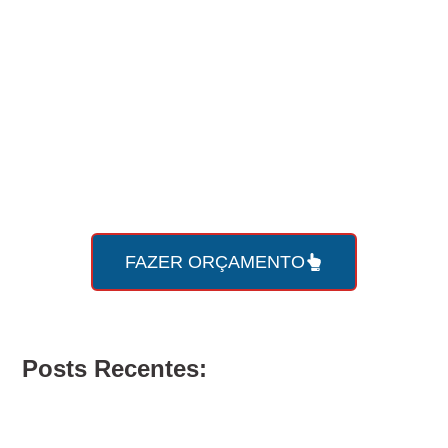
Faça seu
orçamento online
com a Roda Viva agora
mesmo!
FAZER ORÇAMENTO
Posts Recentes: