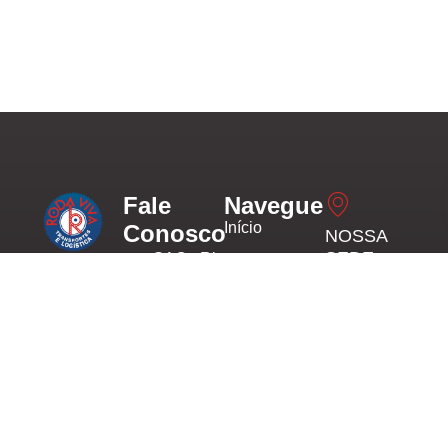
Fale
Navegue
Início
Conosco
NOSSA
SEDE
SAC - Rio
A Roda Viva
Sobre nós
Branco/AC
Via Chico
é uma
Roda Blog
Mendes, 695
empresa de
Unidade
- Vila do
transporte e
Serviços
de Rio
Dner, Rio
logística com
Branco/AC
Branco - AC,
Contato
presença no
69906-150
mercado
Unidade
nacional
de Porto
desde 1980.
Velho/RO
TELEFONE