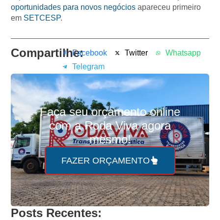
oportunidades para novos negócios
apareceu primeiro
em
SETCESP
.
Compartilhe:
Facebook
Twitter
Whatsapp
Telegram
Faça seu
orçamento online
com a Roda Viva agora
mesmo!
FAZER ORÇAMENTO
Posts Recentes: