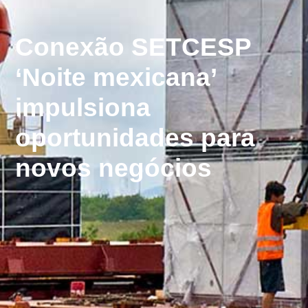
Conexão SETCESP
‘Noite mexicana’
impulsiona
oportunidades para
novos negócios