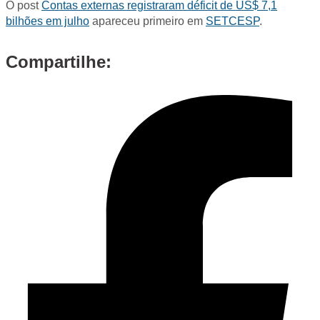
O post
Contas externas registraram déficit de US$ 7,1
bilhões em julho
apareceu primeiro em
SETCESP
.
Compartilhe: