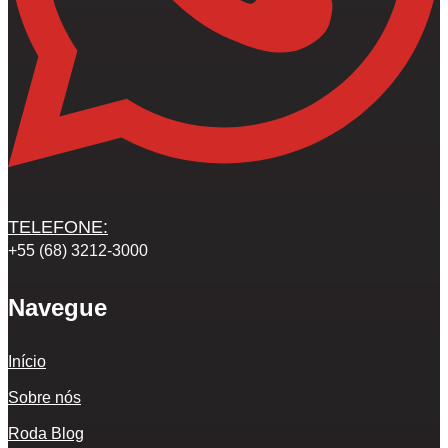
TELEFONE:
+55 (68) 3212-3000
Navegue
Início
Sobre nós
Roda Blog