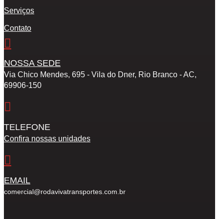
Serviços
Contato
NOSSA SEDE
Via Chico Mendes, 695 - Vila do Dner, Rio Branco - AC,
69906-150
TELEFONE
Confira nossas unidades
EMAIL
comercial@rodavivatransportes.com.br