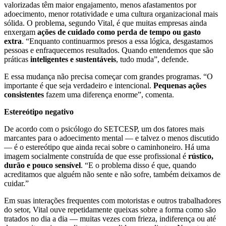
valorizadas têm maior engajamento, menos afastamentos por
adoecimento, menor rotatividade e uma cultura organizacional mais
sólida. O problema, segundo Vital, é que muitas empresas ainda
enxergam
ações de cuidado como perda de tempo ou gasto
extra
. “Enquanto continuarmos presos a essa lógica, desgastamos
pessoas e enfraquecemos resultados. Quando entendemos que são
práticas
inteligentes e sustentáveis
, tudo muda”, defende.
E essa mudança não precisa começar com grandes programas. “O
importante é que seja verdadeiro e intencional.
Pequenas ações
consistentes
fazem uma diferença enorme”, comenta.
Estereótipo negativo
De acordo com o psicólogo do SETCESP, um dos fatores mais
marcantes para o adoecimento mental — e talvez o menos discutido
— é o estereótipo que ainda recai sobre o caminhoneiro. Há uma
imagem socialmente construída de que esse profissional é
rústico,
durão e pouco sensível
. “E o problema disso é que, quando
acreditamos que alguém não sente e não sofre, também deixamos de
cuidar.”
Em suas interações frequentes com motoristas e outros trabalhadores
do setor, Vital ouve repetidamente queixas sobre a forma como são
tratados no dia a dia — muitas vezes com frieza, indiferença ou até