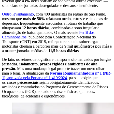
revelou que
43%
deles sofriam de sonolência diurna excessiva —
sinal claro de jornadas desreguladas e descanso insuficiente.
Outro levantamento
, com 400 motoristas na região de São Paulo,
mostrou que
mais de 58%
relataram medo, estresse e sintomas de
depressão, frequentemente associados a rotinas de trabalho que
ultrapassam
12 horas diárias
, combinadas a sono irregular e
alimentação de baixa qualidade. O mais recente
Perfil dos
Caminhoneiros
, publicado pela Confederação Nacional do
Transporte (CNT) em 2019, reforça o retrato de sobrecarga:
motoristas chegam a percorrer mais de
9 mil quilômetros por mês
e
a manter jornadas médias de
11,5 horas diárias
.
De fato, os setores de logística e transporte são marcados por
longas
jornadas, isolamento, prazos rígidos e ambientes de alta
pressão
. Mas uma mudança legal promete trazer um novo olhar
para o tema. A atualização da
Norma Regulamentadora nº 1 (NR-
1)
, aprovada pela Portaria nº 1.419/2024
, passa a exigir que
os
riscos psicossociais
sejam obrigatoriamente identificados,
avaliados e controlados no Programa de Gerenciamento de Riscos
Ocupacionais (PGR), ao lado dos riscos físicos, químicos,
biológicos, de acidentes e ergonômicos.