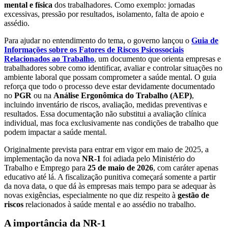
mental e física
dos trabalhadores. Como exemplo: jornadas
excessivas, pressão por resultados, isolamento, falta de apoio e
assédio.
Para ajudar no entendimento do tema, o governo lançou o
Guia de
Informações sobre os Fatores de Riscos Psicossociais
Relacionados ao Trabalho
, um documento que orienta empresas e
trabalhadores sobre como identificar, avaliar e controlar situações no
ambiente laboral que possam comprometer a saúde mental. O guia
reforça que todo o processo deve estar devidamente documentado
no
PGR
ou na
Análise Ergonômica do Trabalho (AEP)
,
incluindo inventário de riscos, avaliação, medidas preventivas e
resultados. Essa documentação não substitui a avaliação clínica
individual, mas foca exclusivamente nas condições de trabalho que
podem impactar a saúde mental.
Originalmente prevista para entrar em vigor em maio de 2025, a
implementação da nova
NR-1
foi adiada pelo Ministério do
Trabalho e Emprego para
25 de
maio de 2026
, com caráter apenas
educativo até lá. A fiscalização punitiva começará somente a partir
da nova data, o que dá às empresas mais tempo para se adequar às
novas exigências, especialmente no que diz respeito à
gestão de
riscos
relacionados à saúde mental e ao assédio no trabalho.
A importância da NR-1