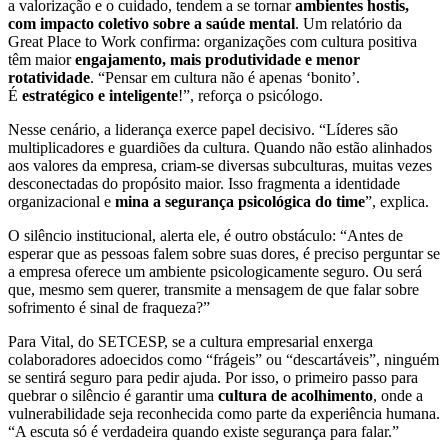
a valorização e o cuidado, tendem a se tornar
ambientes hostis,
com impacto coletivo sobre a saúde mental
. Um relatório da
Great Place to Work confirma: organizações com cultura positiva
têm maior
engajamento, mais produtividade e menor
rotatividade
. “Pensar em cultura não é apenas ‘bonito’.
É
estratégico e inteligente
!”, reforça o psicólogo.
Nesse cenário, a liderança exerce papel decisivo. “Líderes são
multiplicadores e guardiões da cultura. Quando não estão alinhados
aos valores da empresa, criam-se diversas subculturas, muitas vezes
desconectadas do propósito maior. Isso fragmenta a identidade
organizacional e
mina a segurança psicológica do time
”, explica.
O silêncio institucional, alerta ele, é outro obstáculo: “Antes de
esperar que as pessoas falem sobre suas dores, é preciso perguntar se
a empresa oferece um ambiente psicologicamente seguro. Ou será
que, mesmo sem querer, transmite a mensagem de que falar sobre
sofrimento é sinal de fraqueza?”
Para Vital, do SETCESP, se a cultura empresarial enxerga
colaboradores adoecidos como “frágeis” ou “descartáveis”, ninguém
se sentirá seguro para pedir ajuda. Por isso, o primeiro passo para
quebrar o silêncio é garantir uma
cultura de acolhimento
, onde a
vulnerabilidade seja reconhecida como parte da experiência humana.
“A escuta só é verdadeira quando existe segurança para falar.”