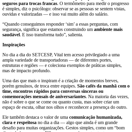
seguros para trocas francas
. O termômetro para medir o progresso
é simples, diz o psicólogo: observar se as pessoas se sentem vistas,
ouvidas e valorizadas — e isso vai muito além do salário.
“Quando conseguimos responder ‘sim’ a essas perguntas, com
segurança, significa que estamos construindo um
ambiente mais
saudável
. E isso transforma tudo”, salienta.
Inspirações
No dia a dia do SETCESP, Vital tem acesso privilegiado a uma
ampla variedade de transportadoras — de diferentes portes,
estruturas e regiões — e coleciona exemplos de práticas simples,
mas de impacto profundo.
Uma das que mais o inspiram é a criação de momentos breves,
porém genuínos, de troca entre equipes.
São cafés da manhã com o
time, encontros rápidos para conversas sinceras ou
comemorações mensais de aniversariantes
. Na maioria das vezes,
não é sobre o que se come ou quanto custa, mas sobre criar um
espaço de escuta, olhar nos olhos e reconhecer a presença do outro.
Ele também destaca o valor de uma
comunicação humanizada,
clara e respeitosa
no dia a dia — algo que ainda é um grande
desafio para muitas organizações. Gestos simples, como um “bom