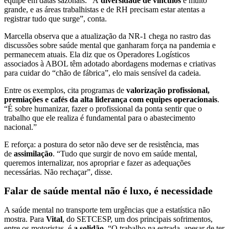
equipe em datas sazonais. “A
diversidade de vínculos
é muito
grande, e as áreas trabalhistas e de RH precisam estar atentas a
registrar tudo que surge”, conta.
Marcella observa que a atualização da NR-1 chega no rastro das
discussões sobre saúde mental que ganharam força na pandemia e
permanecem atuais. Ela diz que os Operadores Logísticos
associados à ABOL têm adotado abordagens modernas e criativas
para cuidar do “chão de fábrica”, elo mais sensível da cadeia.
Entre os exemplos, cita programas de
valorização profissional,
premiações e cafés da alta liderança com equipes operacionais
.
“É sobre humanizar, fazer o profissional da ponta sentir que o
trabalho que ele realiza é fundamental para o abastecimento
nacional.”
E reforça: a postura do setor não deve ser de resistência, mas
de
assimilação
. “Tudo que surgir de novo em saúde mental,
queremos internalizar, nos apropriar e fazer as adequações
necessárias. Não rechaçar”, disse.
Falar de saúde mental não é luxo, é necessidade
A saúde mental no transporte tem urgências que a estatística não
mostra. Para
Vital
, do SETCESP, um dos principais sofrimentos,
entre os motoristas, é
a solidão
. “O trabalho na estrada, apesar de ter