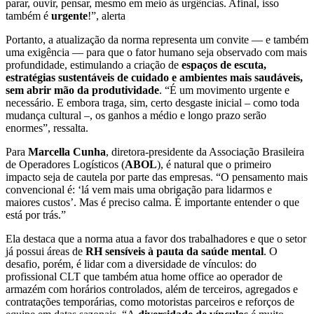
parar, ouvir, pensar, mesmo em meio às urgências. Afinal, isso
também é
urgente
!”, alerta
Portanto, a atualização da norma representa um convite — e também
uma exigência — para que o fator humano seja observado com mais
profundidade, estimulando a criação de
espaços de escuta,
estratégias sustentáveis de cuidado e ambientes mais saudáveis,
sem abrir mão da produtividade
. “É um movimento urgente e
necessário. E embora traga, sim, certo desgaste inicial – como toda
mudança cultural –, os ganhos a médio e longo prazo serão
enormes”, ressalta.
Para
Marcella Cunha
, diretora-presidente da Associação Brasileira
de Operadores Logísticos (
ABOL
), é natural que o primeiro
impacto seja de cautela por parte das empresas. “O pensamento mais
convencional é: ‘lá vem mais uma obrigação para lidarmos e
maiores custos’. Mas é preciso calma. É importante entender o que
está por trás.”
Ela destaca que a norma atua a favor dos trabalhadores e que o setor
já possui áreas de
RH sensíveis à pauta da saúde mental
. O
desafio, porém, é lidar com a diversidade de vínculos: do
profissional CLT que também atua home office ao operador de
armazém com horários controlados, além de terceiros, agregados e
contratações temporárias, como motoristas parceiros e reforços de