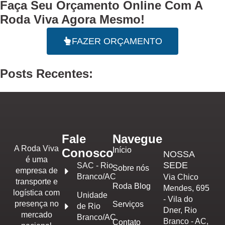
Faça Seu
Orçamento Online
Com A
Roda Viva Agora Mesmo!
FAZER ORÇAMENTO
Posts Recentes:
Fale
Navegue
A Roda Viva
Início
Conosco
NOSSA
é uma
SEDE
SAC - Rio
Sobre nós
empresa de
Branco/AC
Via Chico
transporte e
Roda Blog
Mendes, 695
logística com
Unidade
- Vila do
presença no
Serviços
de Rio
Dner, Rio
mercado
Branco/AC
Branco - AC,
Contato