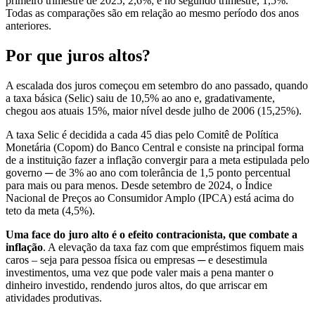
primeiro trimestre de 2025, 2,6%; e no segundo trimestre, 1,5%.
Todas as comparações são em relação ao mesmo período dos anos
anteriores.
Por que juros altos?
A escalada dos juros começou em setembro do ano passado, quando
a taxa básica (Selic) saiu de 10,5% ao ano e, gradativamente,
chegou aos atuais 15%, maior nível desde julho de 2006 (15,25%).
A taxa Selic é decidida a cada 45 dias pelo Comitê de Política
Monetária (Copom) do Banco Central e consiste na principal forma
de a instituição fazer a inflação convergir para a meta estipulada pelo
governo ─ de 3% ao ano com tolerância de 1,5 ponto percentual
para mais ou para menos. Desde setembro de 2024, o Índice
Nacional de Preços ao Consumidor Amplo (IPCA) está acima do
teto da meta (4,5%).
Uma face do juro alto é o efeito contracionista, que combate a
inflação
. A elevação da taxa faz com que empréstimos fiquem mais
caros – seja para pessoa física ou empresas ─ e desestimula
investimentos, uma vez que pode valer mais a pena manter o
dinheiro investido, rendendo juros altos, do que arriscar em
atividades produtivas.