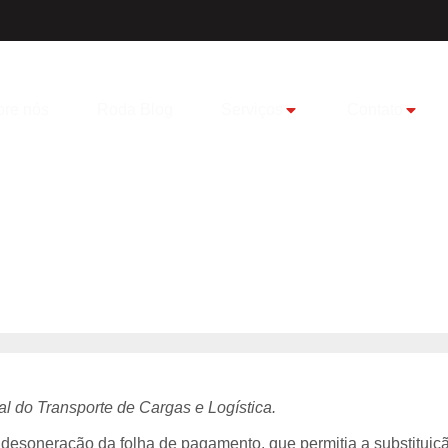
ração da Folha
re nós
Roda Blog
Serviços
Contato
 já no início de
l do Transporte de Cargas e Logística.
esoneração da folha de pagamento, que permitia a substituição