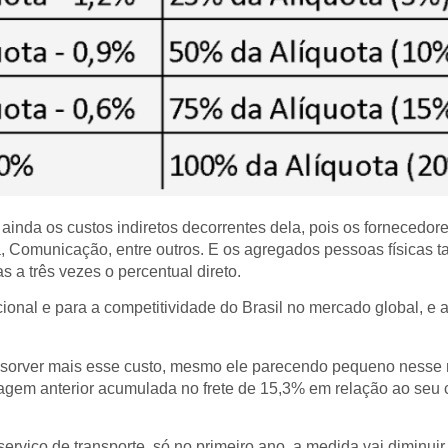
 ainda os custos indiretos decorrentes dela, pois os fornecedor
, Comunicação, entre outros. E os agregados pessoas físicas t
s a três vezes o percentual direto.
cional e para a competitividade do Brasil no mercado global, 
bsorver mais esse custo, mesmo ele parecendo pequeno nesse 
em anterior acumulada no frete de 15,3% em relação ao seu c
serviço de transporte, só no primeiro ano, a medida vai diminu