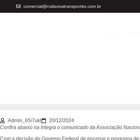
comercial@rodavivatransportes.com.br
Fim da Desone
Início
Sob
impactará o TRC
NTC&Logística
Admin_65i7ukl
20/12/2024
Confira abaixo na íntegra o comunicado da Associação Naciona
Com a decisão do Governo Federal de encerrar o programa de d