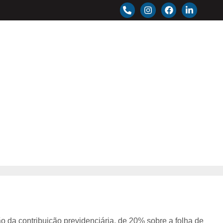
 de Pagamento
CONHEÇA NOSSAS
UNIDADES
 2025, diz
 da contribuição previdenciária, de 20% sobre a folha de