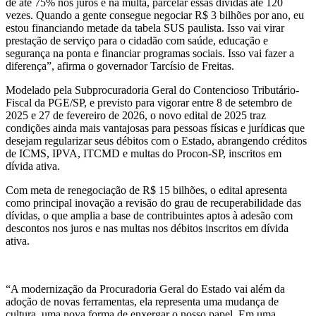
de até 75% nos juros e na multa, parcelar essas dívidas até 120
vezes. Quando a gente consegue negociar R$ 3 bilhões por ano, eu
estou financiando metade da tabela SUS paulista. Isso vai virar
prestação de serviço para o cidadão com saúde, educação e
segurança na ponta e financiar programas sociais. Isso vai fazer a
diferença”, afirma o governador Tarcísio de Freitas.
Modelado pela Subprocuradoria Geral do Contencioso Tributário-
Fiscal da PGE/SP, e previsto para vigorar entre 8 de setembro de
2025 e 27 de fevereiro de 2026, o novo edital de 2025 traz
condições ainda mais vantajosas para pessoas físicas e jurídicas que
desejam regularizar seus débitos com o Estado, abrangendo créditos
de ICMS, IPVA, ITCMD e multas do Procon-SP, inscritos em
dívida ativa.
Com meta de renegociação de R$ 15 bilhões, o edital apresenta
como principal inovação a revisão do grau de recuperabilidade das
dívidas, o que amplia a base de contribuintes aptos à adesão com
descontos nos juros e nas multas nos débitos inscritos em dívida
ativa.
“A modernização da Procuradoria Geral do Estado vai além da
adoção de novas ferramentas, ela representa uma mudança de
cultura, uma nova forma de enxergar o nosso papel. Em uma