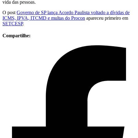
vida das pessoas.
O post
Governo de SP lança Acordo Paulista voltado a dívidas de
ICMS, IPVA, ITCMD e multas do Procon
apareceu primeiro em
SETCESP
.
Compartilhe: