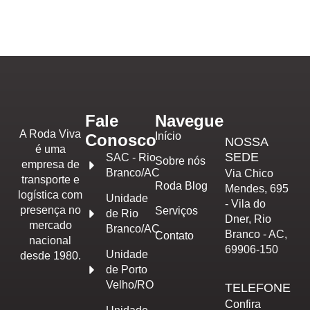
Fale
Navegue
A Roda Viva
Início
Conosco
NOSSA
é uma
SEDE
SAC - Rio
Sobre nós
empresa de
Branco/AC
Via Chico
transporte e
Roda Blog
Mendes, 695
logística com
Unidade
- Vila do
presença no
Serviços
de Rio
Dner, Rio
mercado
Branco/AC
Branco - AC,
Contato
nacional
69906-150
Unidade
desde 1980.
de Porto
Velho/RO
TELEFONE
Confira