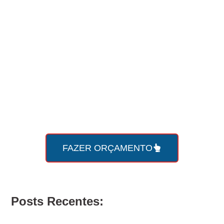
Faça seu
orçamento online
com a Roda Viva agora
mesmo!
FAZER ORÇAMENTO
Posts Recentes: