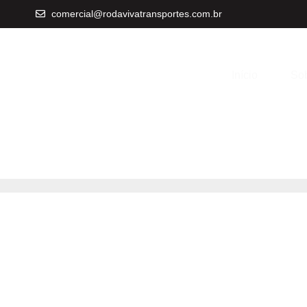
comercial@rodavivatransportes.com.br
Início
Sob