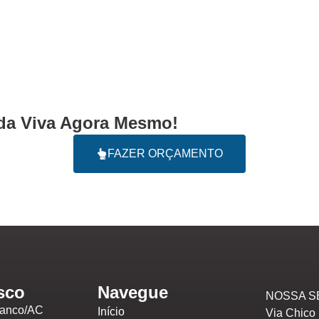
a Viva Agora Mesmo!
FAZER ORÇAMENTO
sco
Navegue
NOSSA S
ranco/AC
Início
Via Chico 