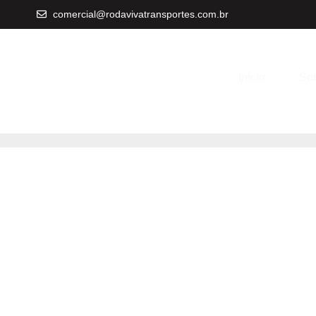
comercial@rodavivatransportes.com.br
Início
Sob