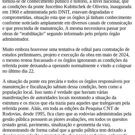
tornou-se de conhecimento público e notório, a nível nacional, que
as condições da ponte Juscelino Kubitschek de Oliveira, inaugurada
em 1960 e administrada pelo DNIT, estavam degradadas e
comprometidas, situação esta que os órgãos já tinham conhecimento
conforme noticiado amplamente em diversos canais de comunicação
e que prescindia de manutenção. A mesma necessitava passar por
obras de “reabilitação” segundo informado pelo próprio órgão
administrador.
Muito embora houvesse uma tentativa de edital para contratação de
estudos preliminares, projeto e execução da obra em maio de 2024,
o mesmo restou fracassado e os órgãos ignoraram as condições da
referida ponte deixando-a operando normalmente e vindo a colapsar
no último dia 22.
A situação da ponte era precária e todos os órgãos responsáveis por
manutenção e fiscalização sabiam dessa condição, bem como a
população local. Isso tanto é verdade que haviam várias
manifestações de autoridades locais mostrando a situação da
estrutura e os riscos que ela trazia para aqueles que trafegavam pela
referida ponte. Aliás, em toda as edições da Pesquisa CNT de
Rodovias, desde 1995, fica claro que as rodovias administradas pela
gestão pública possuem as piores avaliações, em todos os quesitos
(estado geral, pavimento, sinalização e geometria da via),
demonstrando de forma cabal que a gestão pública tem deixado a