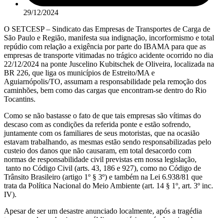
29/12/2024
O SETCESP – Sindicato das Empresas de Transportes de Carga de
São Paulo e Região, manifesta sua indignação, incorformismo e total
repúdio com relação a exigência por parte do IBAMA para que as
empresas de transporte vitimadas no trágico acidente ocorrido no dia
22/12/2024 na ponte Juscelino Kubitschek de Oliveira, localizada na
BR 226, que liga os municípios de Estreito/MA e
Aguiarnópolis/TO, assumam a responsabilidade pela remoção dos
caminhões, bem como das cargas que encontram-se dentro do Rio
Tocantins.
Como se não bastasse o fato de que tais empresas são vítimas do
descaso com as condições da referida ponte e estão sofrendo,
juntamente com os familiares de seus motoristas, que na ocasião
estavam trabalhando, as mesmas estão sendo responsabilizadas pelo
custeio dos danos que não causaram, em total desacordo com
normas de responsabilidade civil previstas em nossa legislação,
tanto no Código Civil (arts. 43, 186 e 927), como no Código de
Trânsito Brasileiro (artigo 1º § 3º) e também na Lei 6.938/81 que
trata da Política Nacional do Meio Ambiente (art. 14 § 1º, art. 3º inc.
IV).
Apesar de ser um desastre anunciado localmente, após a tragédia