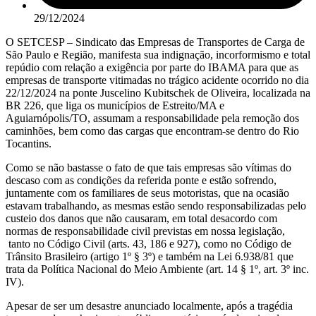
29/12/2024
O SETCESP – Sindicato das Empresas de Transportes de Carga de
São Paulo e Região, manifesta sua indignação, incorformismo e total
repúdio com relação a exigência por parte do IBAMA para que as
empresas de transporte vitimadas no trágico acidente ocorrido no dia
22/12/2024 na ponte Juscelino Kubitschek de Oliveira, localizada na
BR 226, que liga os municípios de Estreito/MA e
Aguiarnópolis/TO, assumam a responsabilidade pela remoção dos
caminhões, bem como das cargas que encontram-se dentro do Rio
Tocantins.
Como se não bastasse o fato de que tais empresas são vítimas do
descaso com as condições da referida ponte e estão sofrendo,
juntamente com os familiares de seus motoristas, que na ocasião
estavam trabalhando, as mesmas estão sendo responsabilizadas pelo
custeio dos danos que não causaram, em total desacordo com
normas de responsabilidade civil previstas em nossa legislação,
tanto no Código Civil (arts. 43, 186 e 927), como no Código de
Trânsito Brasileiro (artigo 1º § 3º) e também na Lei 6.938/81 que
trata da Política Nacional do Meio Ambiente (art. 14 § 1º, art. 3º inc.
IV).
Apesar de ser um desastre anunciado localmente, após a tragédia