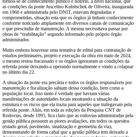
tornou-se de conhecimento público e notório, a nível nacional, que
as condições da ponte Juscelino Kubitschek de Oliveira, inaugurada
em 1960 e administrada pelo DNIT, estavam degradadas e
comprometidas, situação esta que os órgãos já tinham conhecimento
conforme noticiado amplamente em diversos canais de comunicação
e que prescindia de manutenção. A mesma necessitava passar por
obras de “reabilitação” segundo informado pelo próprio órgão
administrador.
Muito embora houvesse uma tentativa de edital para contratação de
estudos preliminares, projeto e execução da obra em maio de 2024,
o mesmo restou fracassado e os órgãos ignoraram as condições da
referida ponte deixando-a operando normalmente e vindo a colapsar
no último dia 22.
A situação da ponte era precária e todos os órgãos responsáveis por
manutenção e fiscalização sabiam dessa condição, bem como a
população local. Isso tanto é verdade que haviam várias
manifestações de autoridades locais mostrando a situação da
estrutura e os riscos que ela trazia para aqueles que trafegavam pela
referida ponte. Aliás, em toda as edições da Pesquisa CNT de
Rodovias, desde 1995, fica claro que as rodovias administradas pela
gestão pública possuem as piores avaliações, em todos os quesitos
(estado geral, pavimento, sinalização e geometria da via),
demonstrando de forma cabal que a gestão pública tem deixado a