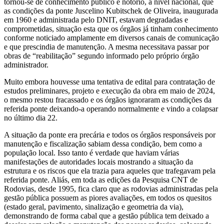
tornou-se de conhecimento público e notório, a nível nacional, que
as condições da ponte Juscelino Kubitschek de Oliveira, inaugurada
em 1960 e administrada pelo DNIT, estavam degradadas e
comprometidas, situação esta que os órgãos já tinham conhecimento
conforme noticiado amplamente em diversos canais de comunicação
e que prescindia de manutenção. A mesma necessitava passar por
obras de “reabilitação” segundo informado pelo próprio órgão
administrador.
Muito embora houvesse uma tentativa de edital para contratação de
estudos preliminares, projeto e execução da obra em maio de 2024,
o mesmo restou fracassado e os órgãos ignoraram as condições da
referida ponte deixando-a operando normalmente e vindo a colapsar
no último dia 22.
A situação da ponte era precária e todos os órgãos responsáveis por
manutenção e fiscalização sabiam dessa condição, bem como a
população local. Isso tanto é verdade que haviam várias
manifestações de autoridades locais mostrando a situação da
estrutura e os riscos que ela trazia para aqueles que trafegavam pela
referida ponte. Aliás, em toda as edições da Pesquisa CNT de
Rodovias, desde 1995, fica claro que as rodovias administradas pela
gestão pública possuem as piores avaliações, em todos os quesitos
(estado geral, pavimento, sinalização e geometria da via),
demonstrando de forma cabal que a gestão pública tem deixado a