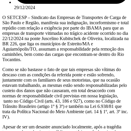
29/12/2024
O SETCESP – Sindicato das Empresas de Transportes de Carga de
São Paulo e Região, manifesta sua indignação, incorformismo e total
repúdio com relação a exigência por parte do IBAMA para que as
empresas de transporte vitimadas no trágico acidente ocorrido no dia
22/12/2024 na ponte Juscelino Kubitschek de Oliveira, localizada na
BR 226, que liga os municípios de Estreito/MA e
Aguiarnópolis/TO, assumam a responsabilidade pela remoção dos
caminhões, bem como das cargas que encontram-se dentro do Rio
Tocantins.
Como se não bastasse o fato de que tais empresas são vítimas do
descaso com as condições da referida ponte e estão sofrendo,
juntamente com os familiares de seus motoristas, que na ocasião
estavam trabalhando, as mesmas estão sendo responsabilizadas pelo
custeio dos danos que não causaram, em total desacordo com
normas de responsabilidade civil previstas em nossa legislação,
tanto no Código Civil (arts. 43, 186 e 927), como no Código de
Trânsito Brasileiro (artigo 1º § 3º) e também na Lei 6.938/81 que
trata da Política Nacional do Meio Ambiente (art. 14 § 1º, art. 3º inc.
IV).
Apesar de ser um desastre anunciado localmente, após a tragédia