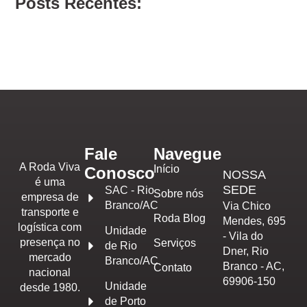
Posts Recentes:
Fale
Navegue
A Roda Viva
Início
Conosco
NOSSA
é uma
SEDE
SAC - Rio
Sobre nós
empresa de
Branco/AC
Via Chico
transporte e
Roda Blog
Mendes, 695
logística com
Unidade
- Vila do
presença no
Serviços
de Rio
Dner, Rio
mercado
Branco/AC
Branco - AC,
Contato
nacional
69906-150
Unidade
desde 1980.
de Porto