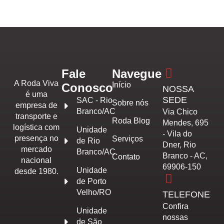
Fale
Navegue
A Roda Viva
Início
Conosco
NOSSA
é uma
SEDE
SAC - Rio
Sobre nós
empresa de
Branco/AC
Via Chico
transporte e
Roda Blog
Mendes, 695
logística com
Unidade
- Vila do
presença no
Serviços
de Rio
Dner, Rio
mercado
Branco/AC
Branco - AC,
Contato
nacional
69906-150
Unidade
desde 1980.
de Porto
Velho/RO
TELEFONE
Confira
Unidade
nossas
de São