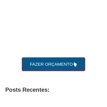
Faça seu
orçamento online
com a Roda Viva agora
mesmo!
FAZER ORÇAMENTO
Posts Recentes: