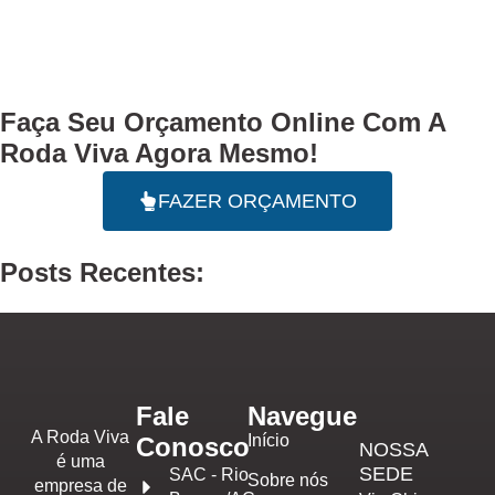
Faça Seu
Orçamento Online
Com A
Roda Viva Agora Mesmo!
FAZER ORÇAMENTO
Posts Recentes:
Fale
Navegue
A Roda Viva
Início
Conosco
NOSSA
é uma
SEDE
SAC - Rio
Sobre nós
empresa de