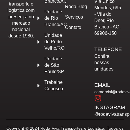
Branco/AC
Via Chico
transporte e
Roda Blog
Mendes, 695
logística com
Unidade
- Vila do
presença no
Serviços
de Rio
Dner, Rio
mercado
Branco/AC
Branco - AC,
Contato
nacional
69906-150
Unidade
desde 1980.
de Porto
Velho/RO
TELEFONE
Confira
Unidade
nossas
de São
unidades
Paulo/SP
Trabalhe
EMAIL
Conosco
comercial@rodaviv
INSTAGRAM
@rodavivatransp
Copyright © 2024 Roda Viva Transportes e Logística. Todos os