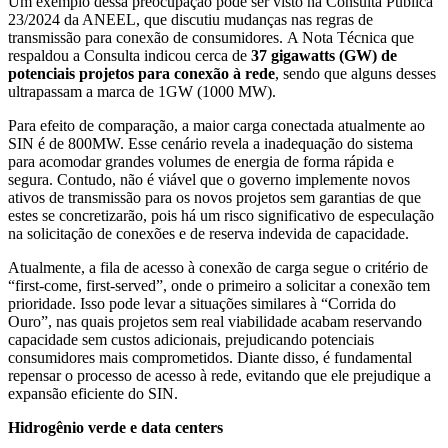
Um exemplo dessa preocupação pode ser visto na Consulta Pública
23/2024 da ANEEL, que discutiu mudanças nas regras de
transmissão para conexão de consumidores. A Nota Técnica que
respaldou a Consulta indicou cerca de
37 gigawatts (GW) de
potenciais projetos para conexão à rede
, sendo que alguns desses
ultrapassam a marca de 1GW (1000 MW).
Para efeito de comparação, a maior carga conectada atualmente ao
SIN é de 800MW. Esse cenário revela a inadequação do sistema
para acomodar grandes volumes de energia de forma rápida e
segura. Contudo, não é viável que o governo implemente novos
ativos de transmissão para os novos projetos sem garantias de que
estes se concretizarão, pois há um risco significativo de especulação
na solicitação de conexões e de reserva indevida de capacidade.
Atualmente, a fila de acesso à conexão de carga segue o critério de
“first-come, first-served”, onde o primeiro a solicitar a conexão tem
prioridade. Isso pode levar a situações similares à “Corrida do
Ouro”, nas quais projetos sem real viabilidade acabam reservando
capacidade sem custos adicionais, prejudicando potenciais
consumidores mais comprometidos. Diante disso, é fundamental
repensar o processo de acesso à rede, evitando que ele prejudique a
expansão eficiente do SIN.
Hidrogênio verde e data centers