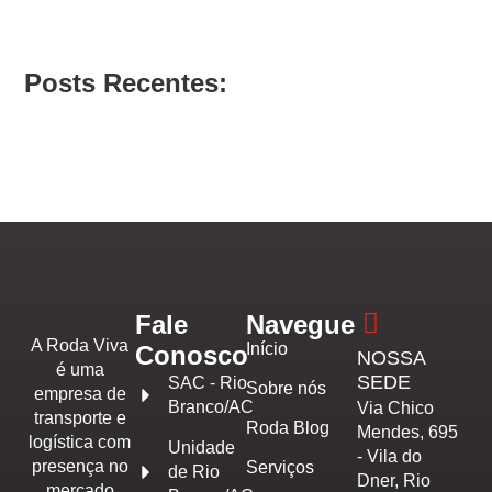
Posts Recentes:
Fale
Navegue
A Roda Viva
Início
Conosco
NOSSA
é uma
SEDE
SAC - Rio
Sobre nós
empresa de
Branco/AC
Via Chico
transporte e
Roda Blog
Mendes, 695
logística com
Unidade
- Vila do
presença no
Serviços
de Rio
Dner, Rio
mercado