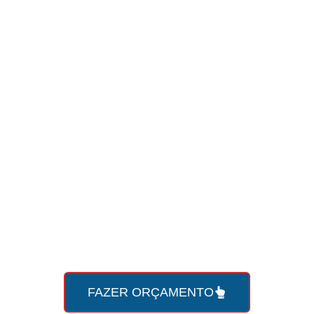
Faça seu
orçamento online
com a Roda Viva agora
mesmo!
FAZER ORÇAMENTO