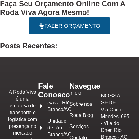
Faça Seu
Orçamento Online
Com A
Roda Viva Agora Mesmo!
FAZER ORÇAMENTO
Posts Recentes:
Fale
Navegue
A Roda Viva
Início
Conosco
NOSSA
é uma
SEDE
SAC - Rio
Sobre nós
empresa de
Branco/AC
Via Chico
transporte e
Roda Blog
Mendes, 695
logística com
Unidade
- Vila do
presença no
Serviços
de Rio
Dner, Rio
mercado
Branco/AC
Branco - AC,
Contato