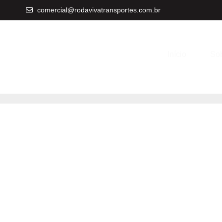
comercial@rodavivatransportes.com.br
Início
Sob