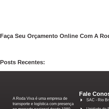
Faça Seu
Orçamento Online
Com A Rod
Posts Recentes:
Fale Cono
A Roda Viva é uma empresa de
SAC - Rio B
transporte e logística com presença
Unidade de 