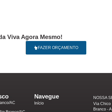
a Viva Agora Mesmo!
FAZER ORÇAMENTO
sco
Navegue
NOSSA S
ranco/AC
Início
Via Chico 
Branco - 
Rio Branco/AC