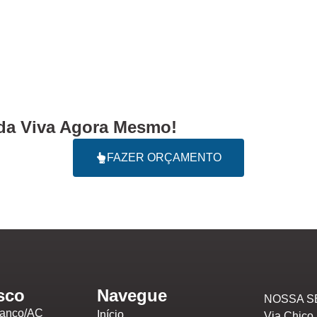
a Viva Agora Mesmo!
FAZER ORÇAMENTO
sco
Navegue
NOSSA S
ranco/AC
Início
Via Chico 