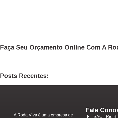
Faça Seu
Orçamento Online
Com A Rod
Posts Recentes:
Fale Cono
A Roda Viva é uma empresa de
SAC - Rio B