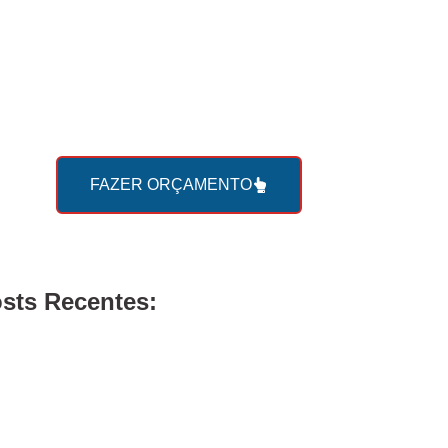
Faça seu
orçamento online
com a Roda Viva agora
mesmo!
FAZER ORÇAMENTO
sts Recentes: