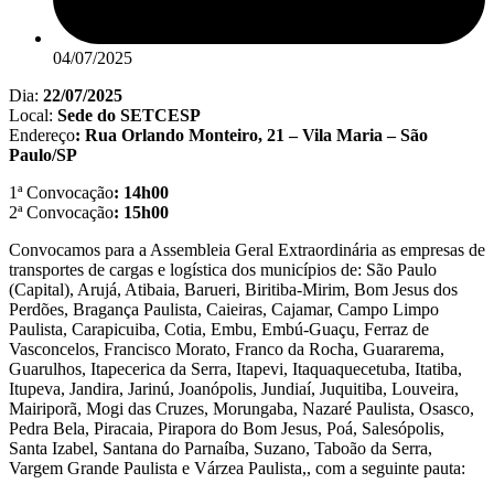
04/07/2025
Dia:
22/07/2025
Local:
Sede do SETCESP
Endereço
: Rua Orlando Monteiro, 21 – Vila Maria – São
Paulo/SP
1ª Convocação
: 14h00
2ª Convocação
: 15h00
Convocamos para a Assembleia Geral Extraordinária as empresas de
transportes de cargas e logística dos municípios de: São Paulo
(Capital), Arujá, Atibaia, Barueri, Biritiba-Mirim, Bom Jesus dos
Perdões, Bragança Paulista, Caieiras, Cajamar, Campo Limpo
Paulista, Carapicuiba, Cotia, Embu, Embú-Guaçu, Ferraz de
Vasconcelos, Francisco Morato, Franco da Rocha, Guararema,
Guarulhos, Itapecerica da Serra, Itapevi, Itaquaquecetuba, Itatiba,
Itupeva, Jandira, Jarinú, Joanópolis, Jundiaí, Juquitiba, Louveira,
Mairiporã, Mogi das Cruzes, Morungaba, Nazaré Paulista, Osasco,
Pedra Bela, Piracaia, Pirapora do Bom Jesus, Poá, Salesópolis,
Santa Izabel, Santana do Parnaíba, Suzano, Taboão da Serra,
Vargem Grande Paulista e Várzea Paulista,, com a seguinte pauta: