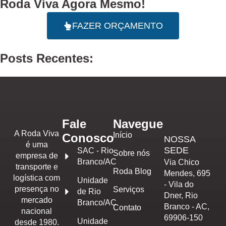
Roda Viva Agora Mesmo!
FAZER ORÇAMENTO
Posts Recentes:
Fale
Navegue
A Roda Viva
Início
Conosco
NOSSA
é uma
SEDE
SAC - Rio
Sobre nós
empresa de
Branco/AC
Via Chico
transporte e
Roda Blog
Mendes, 695
logística com
Unidade
- Vila do
presença no
Serviços
de Rio
Dner, Rio
mercado
Branco/AC
Branco - AC,
Contato
nacional
69906-150
Unidade
desde 1980.