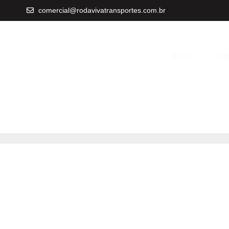
comercial@rodavivatransportes.com.br
Início
Sob